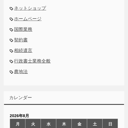
ネットショップ
ホームページ
国際業務
契約書
相続遺言
行政書士業務全般
農地法
カレンダー
2026年8月
月
火
水
木
金
土
日