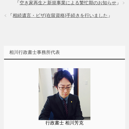
「
空き家再生と新規事業による繁忙期のお知らせ
」
「
相続遺言・ビザ(在留資格)手続きを行いました
」
相川行政書士事務所代表
行政書士 相川芳克