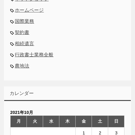
ホームページ
国際業務
契約書
相続遺言
行政書士業務全般
農地法
カレンダー
2021年10月
月
火
水
木
金
土
日
1
2
3