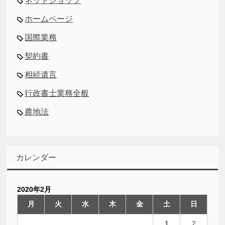
ネットショップ
ホームページ
国際業務
契約書
相続遺言
行政書士業務全般
農地法
カレンダー
2020年2月
月
火
水
木
金
土
日
1
2