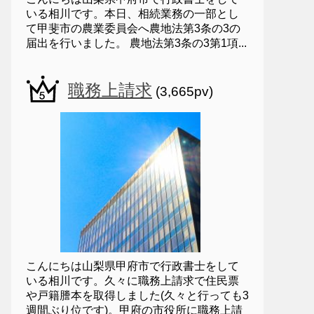
いる相川です。本日、相続業務の一部とし
て甲斐市の農業委員会へ農地法第3条の3の
届出を行いました。 農地法第3条の3第1項...
職務上請求
(3,665pv)
こんにちは山梨県甲府市で行政書士をして
いる相川です。久々に職務上請求で住民票
や戸籍謄本を取得しました(久々と行っても3
週間ぶり位です)。甲府の市役所に職務上請