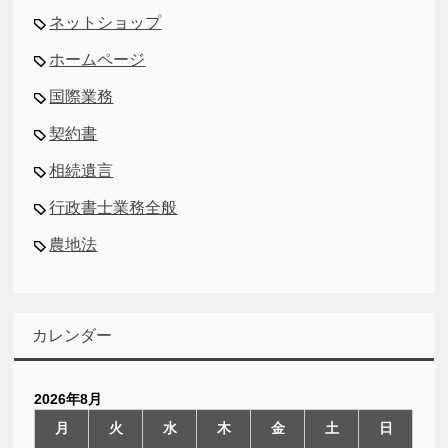
ネットショップ
ホームページ
国際業務
契約書
相続遺言
行政書士業務全般
農地法
カレンダー
2026年8月
月
火
水
木
金
土
日