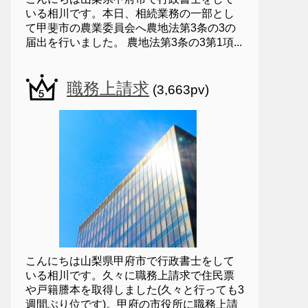
いる相川です。本日、相続業務の一部とし
て甲斐市の農業委員会へ農地法第3条の3の
届出を行いました。 農地法第3条の3第1項...
職務上請求
(3,663pv)
こんにちは山梨県甲府市で行政書士をして
いる相川です。久々に職務上請求で住民票
や戸籍謄本を取得しました(久々と行っても3
週間ぶり位です)。甲府の市役所に職務上請