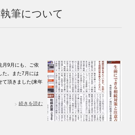
の執筆について
先月9月にも、ご依
した。また7月には
て頂きました(来年
続きを読む