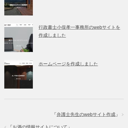
行政書士小俣孝一事務所のwebサイトを
作成しました
ホームページを作成しました
「
弁護士先生のwebサイト作成
」
「
お酒の情報サイトについて
」