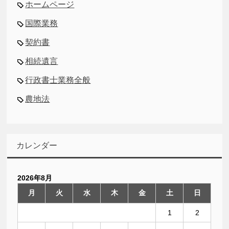
ホームページ
国際業務
契約書
相続遺言
行政書士業務全般
農地法
カレンダー
2026年8月
月
火
水
木
金
土
日
1
2